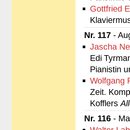
Gottfried E
Klaviermu
Nr. 117
- Au
Jascha Ne
Edi Tyrman
Pianistin 
Wolfgang 
Zeit. Komp
Kofflers
Al
Nr. 116
- Ma
Walter Lab