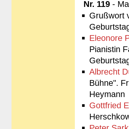
Nr. 119
- Ma
Grußwort
Geburtsta
Eleonore P
Pianistin 
Geburtsta
Albrecht D
Bühne". F
Heymann
Gottfried E
Herschkowi
Peter Sark