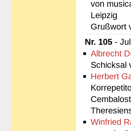
von music
Leipzig
Grußwort 
Nr. 105
- Ju
Albrecht D
Schicksal 
Herbert G
Korrepetit
Cembalosti
Theresien
Winfried 