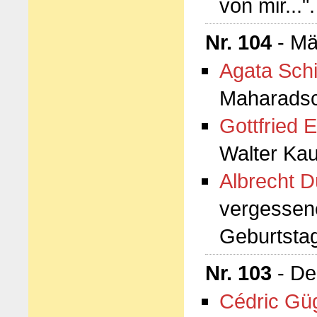
von mir..."
Nr. 104
- Mä
Agata Schi
Maharadsc
Gottfried E
Walter Ka
Albrecht D
vergessen
Geburtsta
Nr. 103
- De
Cédric Güg