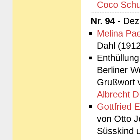
Coco Sch
Nr. 94
- Dez
Melina Pae
Dahl (191
Enthüllung
Berliner 
Grußwort
Albrecht D
Gottfried E
von Otto J
Süsskind u