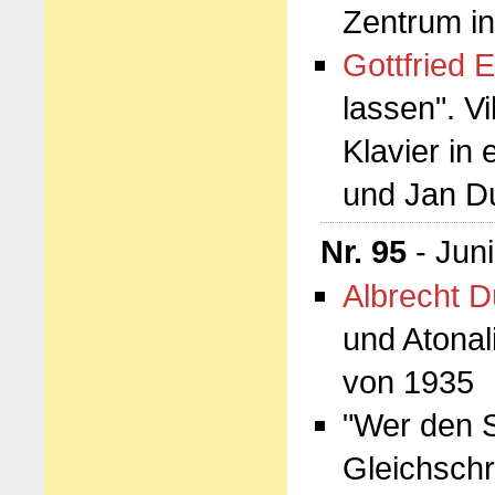
Zentrum i
Gottfried E
lassen". V
Klavier in
und Jan D
Nr. 95
- Jun
Albrecht D
und Atonal
von 1935
"Wer den S
Gleichschr