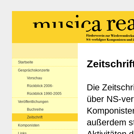
Zeitschrif
Startseite
Gesprächskonzerte
Vorschau
Die Zeitschr
Rückblick 2006-
Rückblick 1990-2005
über NS-ver
Veröffentlichungen
Komponiste
Buchreihe
Zeitschrift
außerdem st
Komponisten
Aktivitäten 
Links