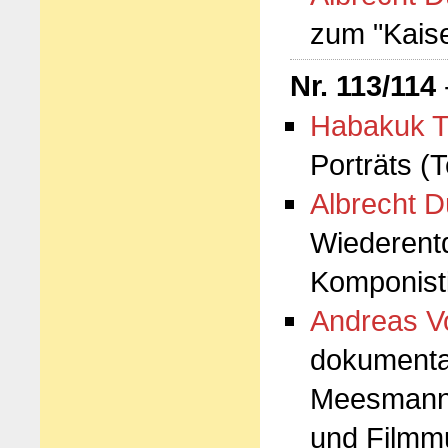
zum "Kaise
Nr. 113/114
Habakuk T
Porträts (T
Albrecht D
Wiederentd
Komponist
Andreas Vo
dokumenta
Meesmanns
und Filmm