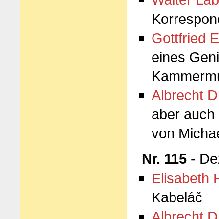
Korrespon
Gottfried E
eines Geni
Kammermus
Albrecht D
aber auch
von Micha
Nr. 115
- De
Elisabeth 
Kabeláč
Albrecht D