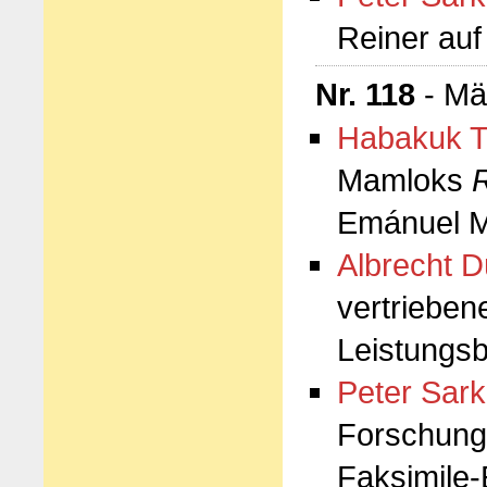
Reiner auf
Nr. 118
- Mä
Habakuk T
Mamloks
R
Emánuel 
Albrecht D
vertrieben
Leistungsb
Peter Sark
Forschun
Faksimile-