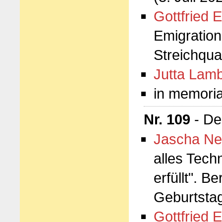
Gottfried E
Emigration
Streichqua
Jutta Lamb
in memori
Nr. 109
- De
Jascha Ne
alles Tech
erfüllt". 
Geburtsta
Gottfried E