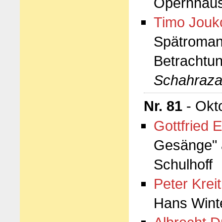
Opernhaus
Timo Jouk
Spätromant
Betrachtu
Schahraz
Nr. 81
- Okt
Gottfried E
Gesänge" 
Schulhoff
Peter Kreit
Hans Wint