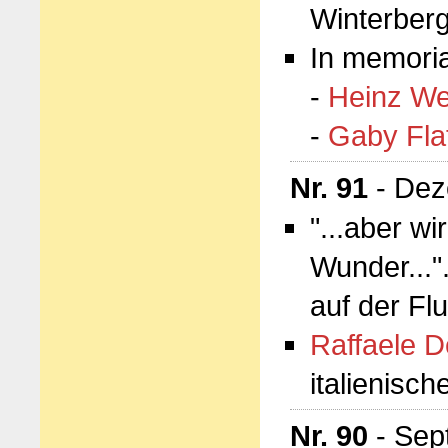
Winterber
In memori
-
Heinz W
-
Gaby Fla
Nr. 91
- Dez
"...aber w
Wunder..."
auf der Fl
Raffaele D
italienisc
Nr. 90
- Sep