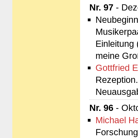
Nr. 97
- Dez
Neubeginn
Musikerpaa
Einleitung 
meine Groß
Gottfried E
Rezeption.
Neuausga
Nr. 96
- Okt
Michael H
Forschung 