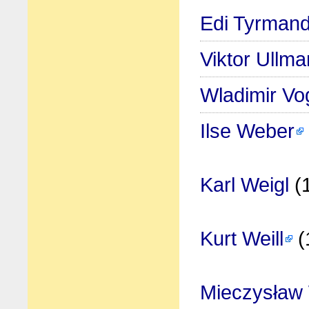
Edi Tyrman
Viktor Ullm
Wladimir Vo
Ilse Weber
Karl Weigl
(
Kurt Weill
(
Mieczysław