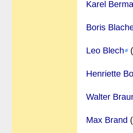
Karel Berm
Boris Blach
Leo Blech
(
Henriette 
Walter Brau
Max Brand
(