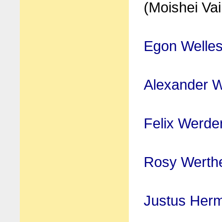
(Moishei Va
Egon Welle
Alexander W
Felix Werde
Rosy Werth
Justus Her