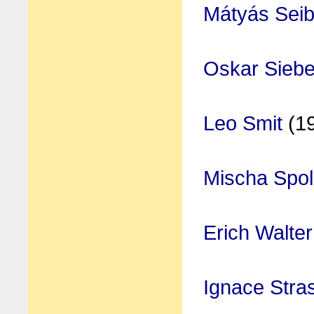
Mátyás Seib
Oskar Siebe
Leo Smit
(1
Mischa Spol
Erich Walte
Ignace Stra