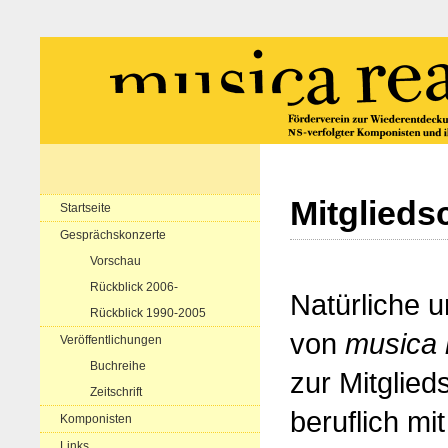
Mitglieds
Startseite
Gesprächskonzerte
Vorschau
Rückblick 2006-
Natürliche u
Rückblick 1990-2005
von
musica 
Veröffentlichungen
Buchreihe
zur Mitglied
Zeitschrift
beruflich mi
Komponisten
Links